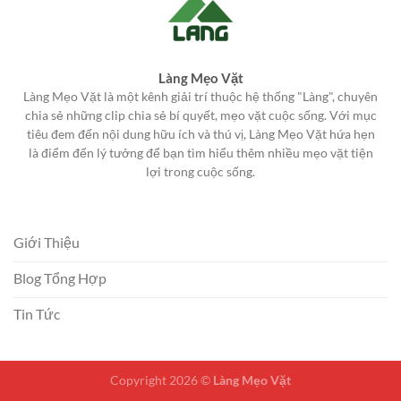
Làng Mẹo Vặt
Làng Mẹo Vặt là một kênh giải trí thuộc hệ thống "Làng", chuyên
chia sẻ những clip chia sẻ bí quyết, mẹo vặt cuộc sống. Với mục
tiêu đem đến nội dung hữu ích và thú vị, Làng Mẹo Vặt hứa hẹn
là điểm đến lý tưởng để bạn tìm hiểu thêm nhiều mẹo vặt tiện
lợi trong cuộc sống.
Giới Thiệu
Blog Tổng Hợp
Tin Tức
Copyright 2026 ©
Làng Mẹo Vặt