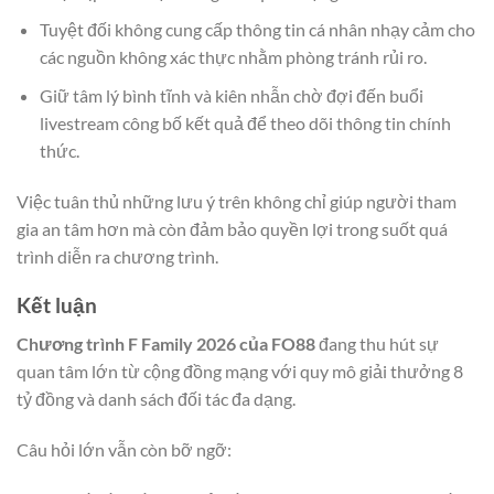
Tuyệt đối không cung cấp thông tin cá nhân nhạy cảm cho
các nguồn không xác thực nhằm phòng tránh rủi ro.
Giữ tâm lý bình tĩnh và kiên nhẫn chờ đợi đến buổi
livestream công bố kết quả để theo dõi thông tin chính
thức.
Việc tuân thủ những lưu ý trên không chỉ giúp người tham
gia an tâm hơn mà còn đảm bảo quyền lợi trong suốt quá
trình diễn ra chương trình.
Kết luận
Chương trình F Family 2026 của FO88
đang thu hút sự
quan tâm lớn từ cộng đồng mạng với quy mô giải thưởng 8
tỷ đồng và danh sách đối tác đa dạng.
Câu hỏi lớn vẫn còn bỡ ngỡ: