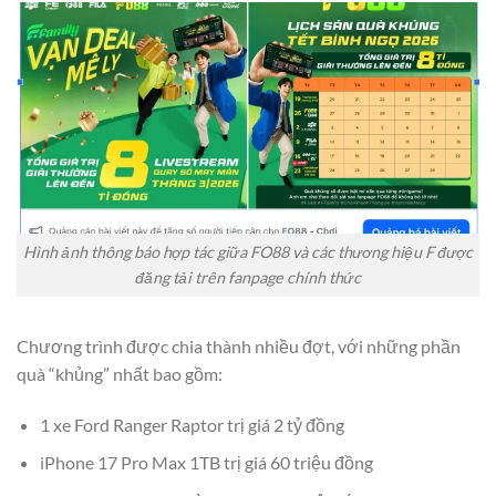
Hình ảnh thông báo hợp tác giữa FO88 và các thương hiệu F được
đăng tải trên fanpage chính thức
Chương trình được chia thành nhiều đợt, với những phần
quà “khủng” nhất bao gồm:
1 xe Ford Ranger Raptor trị giá 2 tỷ đồng
iPhone 17 Pro Max 1TB trị giá 60 triệu đồng