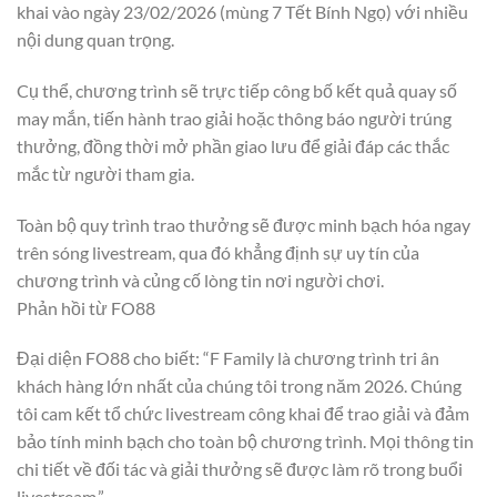
khai vào ngày 23/02/2026 (mùng 7 Tết Bính Ngọ) với nhiều
nội dung quan trọng.
Cụ thể, chương trình sẽ trực tiếp công bố kết quả quay số
may mắn, tiến hành trao giải hoặc thông báo người trúng
thưởng, đồng thời mở phần giao lưu để giải đáp các thắc
mắc từ người tham gia.
Toàn bộ quy trình trao thưởng sẽ được minh bạch hóa ngay
trên sóng livestream, qua đó khẳng định sự uy tín của
chương trình và củng cố lòng tin nơi người chơi.
Phản hồi từ FO88
Đại diện FO88 cho biết: “F Family là chương trình tri ân
khách hàng lớn nhất của chúng tôi trong năm 2026. Chúng
tôi cam kết tổ chức livestream công khai để trao giải và đảm
bảo tính minh bạch cho toàn bộ chương trình. Mọi thông tin
chi tiết về đối tác và giải thưởng sẽ được làm rõ trong buổi
livestream.”