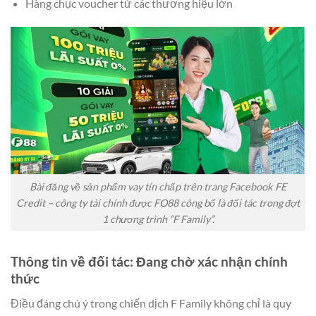
Hàng chục voucher từ các thương hiệu lớn
Bài đăng về sản phẩm vay tín chấp trên trang Facebook FE
Credit – công ty tài chính được FO88 công bố là đối tác trong đợt
1 chương trình “F Family”.
Thông tin về đối tác: Đang chờ xác nhận chính
thức
Điều đáng chú ý trong chiến dịch F Family không chỉ là quy